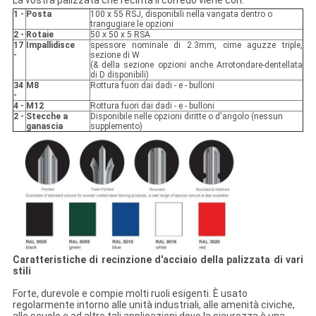
La vostra palizzata che recinta il corredo viene con:
1 -
Posta
100 x 55 RSJ, disponibili nella vangata dentro o
trangugiare le opzioni
2 -
Rotaie
50 x 50 x 5 RSA
17
Impallidisce
spessore nominale di 2.3mm, cime aguzze triple,
-
sezione di W
(& della sezione opzioni anche Arrotondare-dentellata
di D disponibili)
34
M8
Rottura fuori dai dadi - e - bulloni
-
4 -
M12
Rottura fuori dai dadi - e - bulloni
2 -
Stecche a
Disponibile nelle opzioni diritte o d'angolo (nessun
ganascia
supplemento)
Caratteristiche di recinzione d'acciaio della palizzata di vari
stili
Forte, durevole e compie molti ruoli esigenti. È usato
regolarmente intorno alle unità industriali, alle amenità civiche,
alle scuole e ad altre tali applicazioni dove la sicurezza è una