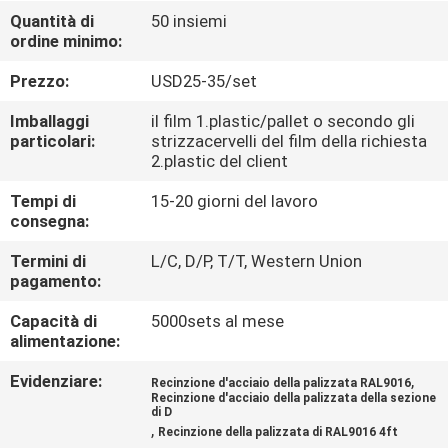
CONTROLLO
Quantità di
50 insiemi
ordine minimo:
DI
QUALITÀ
Prezzo:
USD25-35/set
Imballaggi
il film 1.plastic/pallet o secondo gli
CONTATTICI
particolari:
strizzacervelli del film della richiesta
2.plastic del client
Tempi di
15-20 giorni del lavoro
NOTIZIE
consegna:
Termini di
L/C, D/P, T/T, Western Union
RICHIEDA
pagamento:
UNA
Capacità di
5000sets al mese
CITAZIONE
alimentazione:
Evidenziare:
,
Recinzione d'acciaio della palizzata RAL9016
MAPPA
Recinzione d'acciaio della palizzata della sezione
di D
,
DEL
Recinzione della palizzata di RAL9016 4ft