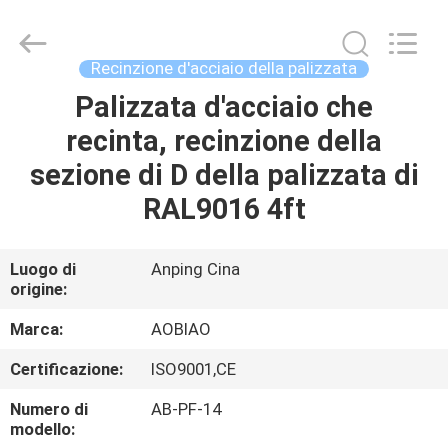
Aobiao
Wire
Mesh
Products
Co.,Ltd.
Recinzione d'acciaio della palizzata
All
Rights
Reserved.
Palizzata d'acciaio che
CASA
Developed
by
recinta, recinzione della
ECER
PRODOTTI
sezione di D della palizzata di
RAL9016 4ft
CIRCA
NOI
Luogo di
Anping Cina
origine:
GIRO
Marca:
AOBIAO
DELLA
Certificazione:
ISO9001,CE
FABBRICA
Numero di
AB-PF-14
modello: