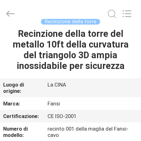
Wire
Mesh
Products
Co.,Ltd.
All
Recinzione della torre
Rights
Reserved.
Recinzione della torre del
CASA
Developed
by
ECER
metallo 10ft della curvatura
PRODOTTI
del triangolo 3D ampia
inossidabile per sicurezza
CIRCA
NOI
Luogo di
La CINA
origine:
GIRO
Marca:
Fansi
DELLA
Certificazione:
CE ISO-2001
FABBRICA
Numero di
recinto 001 della maglia del Fansi-
modello:
cavo