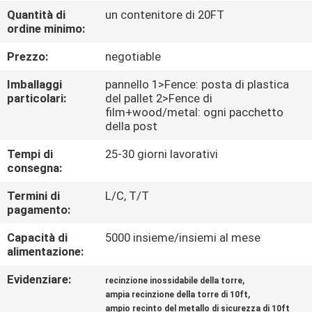
CONTROLLO
Quantità di
un contenitore di 20FT
ordine minimo:
DI
QUALITÀ
Prezzo:
negotiable
Imballaggi
pannello 1>Fence: posta di plastica
CONTATTICI
particolari:
del pallet 2>Fence di
film+wood/metal: ogni pacchetto
della post
NOTIZIE
Tempi di
25-30 giorni lavorativi
consegna:
RICHIEDA
Termini di
L/C, T/T
pagamento:
UNA
CITAZIONE
Capacità di
5000 insieme/insiemi al mese
alimentazione:
MAPPA
Evidenziare:
,
recinzione inossidabile della torre
,
ampia recinzione della torre di 10ft
DEL
ampio recinto del metallo di sicurezza di 10ft