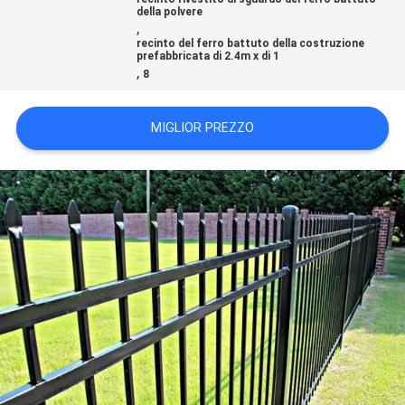
della polvere
SITO
,
recinto del ferro battuto della costruzione
prefabbricata di 2.4m x di 1
,
PRIVACY
8
POLICY
MIGLIOR PREZZO