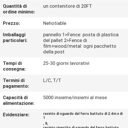
CONTROLLO
Quantità di
un contenitore di 20FT
ordine minimo:
DI
QUALITÀ
Prezzo:
Nehotiable
Imballaggi
pannello 1>Fence: posta di plastica
CONTATTICI
particolari:
del pallet 2>Fence di
film+wood/metal: ogni pacchetto
della post
NOTIZIE
Tempi di
25-30 giorni lavorativi
consegna:
RICHIEDA
Termini di
L/C, T/T
pagamento:
UNA
CITAZIONE
Capacità di
5000 insieme/insiemi al mese
alimentazione:
MAPPA
Evidenziare:
recinto di sguardo del ferro battuto di 2.4m x di
1
,
,
DEL
8
recinto rivestito di sguardo del ferro battuto