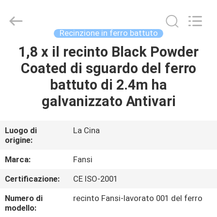
Anping
Aobiao
Wire
Mesh
Products
Recinzione in ferro battuto
Co.,Ltd.
All
1,8 x il recinto Black Powder
CASA
Rights
Reserved.
Developed
Coated di sguardo del ferro
by
ECER
PRODOTTI
battuto di 2.4m ha
galvanizzato Antivari
CIRCA
NOI
Luogo di
La Cina
origine:
GIRO
Marca:
Fansi
DELLA
Certificazione:
CE ISO-2001
FABBRICA
Numero di
recinto Fansi-lavorato 001 del ferro
modello: