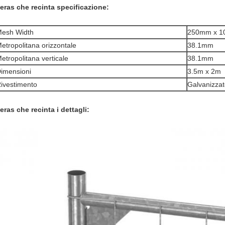
eras che recinta specificazione:
esh Width
250mm x 
etropolitana orizzontale
38.1mm
etropolitana verticale
38.1mm
imensioni
3.5m x 2m
ivestimento
Galvanizza
eras che recinta i dettagli: