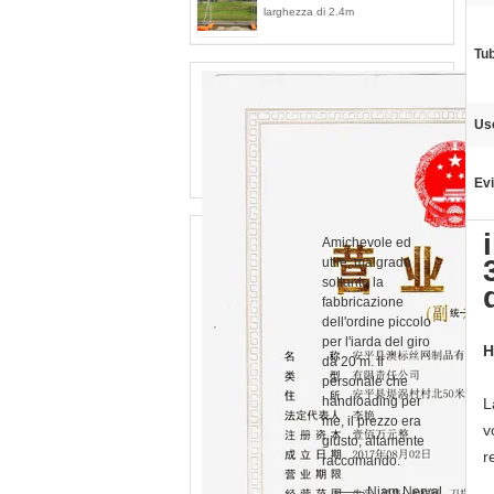
larghezza di 2.4m
Tu
Us
Evi
Amichevole ed
utile, malgrado
soltanto la
fabbricazione
dell'ordine piccolo
per l'iarda del giro
H
da 20 m. Il
personale che
handloading per
L
me, il prezzo era
v
giusto, altamente
r
raccomando.
—— Niam Nerval