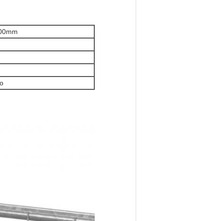
100mm
to