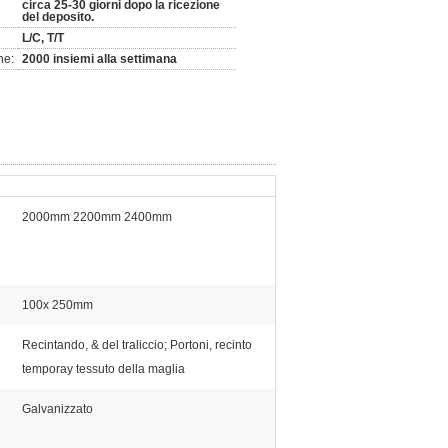
circa 25-30 giorni dopo la ricezione
del deposito.
L/C, T/T
ne:
2000 insiemi alla settimana
2000mm 2200mm 2400mm
100x 250mm
Recintando, & del traliccio; Portoni, recinto
temporay tessuto della maglia
Galvanizzato