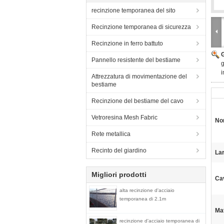
recinzione temporanea del sito
Recinzione temporanea di sicurezza
Recinzione in ferro battuto
Pannello resistente del bestiame
g
i
Attrezzatura di movimentazione del
bestiame
Recinzione del bestiame del cavo
Vetroresina Mesh Fabric
Nom
Rete metallica
Recinto del giardino
La
Migliori prodotti
Ca
alta recinzione d'acciaio
temporanea di 2.1m
Mat
recinzione d'acciaio temporanea di