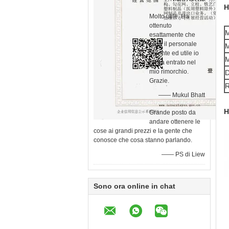
H
Molto utile. Ha
ottenuto
M
esattamente che
cosa il personale
M
carente ed utile io
M
gli ha entrato nel
mio rimorchio.
D
Grazie.
R
—— Mukul Bhatt
H
Grande posto da
andare ottenere le
cose ai grandi prezzi e la gente che
conosce che cosa stanno parlando.
—— PS di Liew
Sono ora online in chat