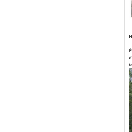
H
È
d
f