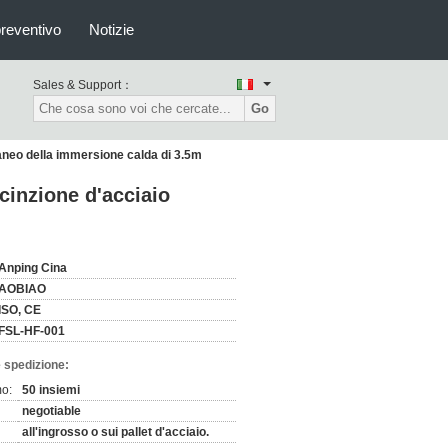
preventivo
Notizie
Sales & Support：
Go
raneo della immersione calda di 3.5m
ecinzione d'acciaio
Anping Cina
AOBIAO
ISO, CE
FSL-HF-001
 spedizione:
mo:
50 insiemi
negotiable
all'ingrosso o sui pallet d'acciaio.