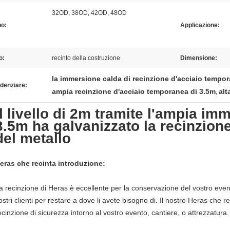
32OD, 38OD, 42OD, 48OD
bo:
Applicazione:
o:
recinto della costruzione
Dimensione:
la immersione calda di recinzione d'acciaio tempo
denziare:
ampia recinzione d'acciaio temporanea di 3.5m
alt
,
il livello di 2m tramite l'ampia im
3.5m ha galvanizzato la recinzione
del metallo
eras che recinta introduzione:
a recinzione di Heras è eccellente per la conservazione del vostro even
ostri clienti per restare a dove li avete bisogno di. Il nostro Heras che r
ecinzione di sicurezza intorno al vostro evento, cantiere, o attrezzatura.