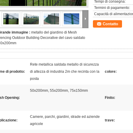
Tempi di consegna:
Termini di pagamento:
Capacità di alimentazio
Contatto
Grande immagine :
metallo del giardino di Mesh
encing Outdoor Building Decorative del cavo saldato
50x200mm
Rete metallica saldata metallo di sicurezza
e di prodotto:
di altezza di industria 2m che recinta con la
colore:
posta
50x200mm, 55x200mm, 75x150mm
sh Opening:
Finito:
Camere, parchi, giardini, strade ed aziende
licazione:
trave:
agricole