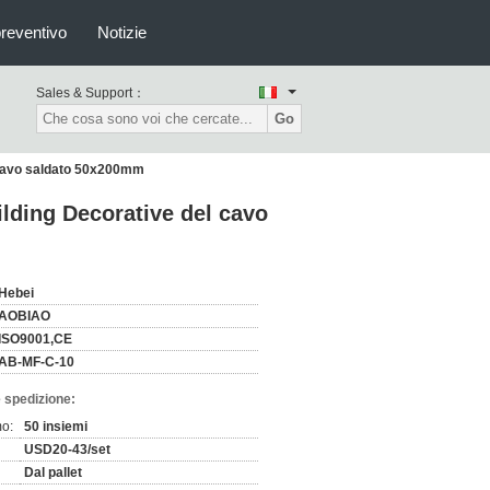
preventivo
Notizie
Sales & Support：
Go
l cavo saldato 50x200mm
lding Decorative del cavo
Hebei
AOBIAO
ISO9001,CE
AB-MF-C-10
 spedizione:
mo:
50 insiemi
USD20-43/set
Dal pallet