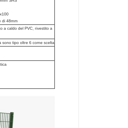
x60mm SHS
0x100
 e di 48mm
to a caldo del PVC, rivestito a
 là sono tipo oltre 6 come scelta
tica