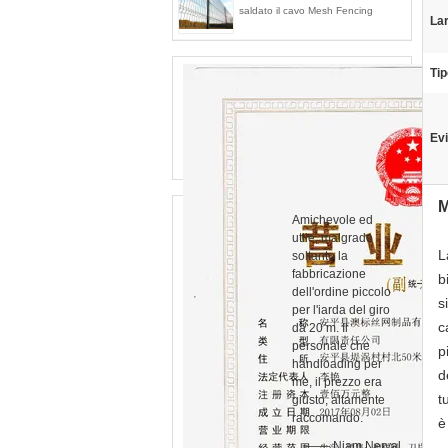
saldato il cavo Mesh Fencing
La
Tip
Evi
M
Amichevole ed
utile, malgrado
L
soltanto la
fabbricazione
b
dell'ordine piccolo
s
per l'iarda del giro
c
da 20 m. Il
personale che
p
handloading per
d
me, il prezzo era
t
giusto, altamente
raccomando.
è
—— Niam Nerval