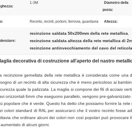
1-3M
Diametro della
rghezza:
posta:
o:
Recinto, recinti, portoni, ferrovia, guardavia
Altezza:
recinzione saldata 50x200mm della rete metallica
,
recinzione saldata altezza della rete metallica di 2
denziare:
recinzione antinvecchiamento del cavo del reticola
aglia decorativa di costruzione all'aperto del nastro metalli
a recinzione gemellata della rete metallica è considerata come una di
isogno di un recinto di alta sicurezza che è meno pericoloso ai bambini ed
icurezza quale la palizzata. La maglia si compone dei fili di acciaio ve
avi orizzontali 6mm che eseguono parallelo, vengono pre-galvanizzato 
iù popolare che è verde. Questo ha detto che possiamo fornire la rete 
ei colori standard di RAL per assicurarci che il vostro recinto fosse a
uttavia che ordinare alcuni dei colori non così popolari può provocare i
 aumentato di alcuni giorni.