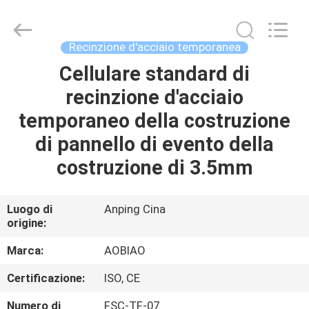
Aobiao
Wire
Mesh
Products
Co.,Ltd.
Recinzione d'acciaio temporanea
All
Rights
Reserved.
Cellulare standard di
CASA
Developed
by
recinzione d'acciaio
ECER
PRODOTTI
temporaneo della costruzione
di pannello di evento della
CIRCA
costruzione di 3.5mm
NOI
Luogo di
Anping Cina
origine:
GIRO
DELLA
Marca:
AOBIAO
FABBRICA
Certificazione:
ISO, CE
Numero di
FSC-TF-07