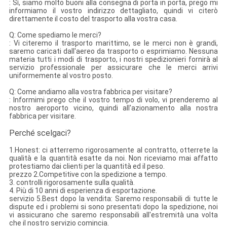
: Sì, siamo molto buoni alla consegna di porta in porta, prego mi
informiamo il vostro indirizzo dettagliato, quindi vi citerò
direttamente il costo del trasporto alla vostra casa.
Q: Come spediamo le merci?
: Vi citeremo il trasporto marittimo, se le merci non è grandi,
saremo caricati dall'aereo da trasporto o esprimiamo. Nessuna
materia tutti i modi di trasporto, i nostri spedizionieri fornirà al
servizio professionale per assicurare che le merci arrivi
uniformemente al vostro posto.
Q: Come andiamo alla vostra fabbrica per visitare?
: Informimi prego che il vostro tempo di volo, vi prenderemo al
nostro aeroporto vicino, quindi all'azionamento alla nostra
fabbrica per visitare.
Perché scelgaci?
1.Honest: ci atterremo rigorosamente al contratto, otterrete la
qualità e la quantità esatte da noi. Non riceviamo mai affatto
protestiamo dai clienti per la quantità ed il peso.
prezzo 2.Competitive con la spedizione a tempo.
3. controlli rigorosamente sulla qualità.
4. Più di 10 anni di esperienza di esportazione.
servizio 5.Best dopo la vendita: Saremo responsabili di tutte le
dispute ed i problemi si sono presentati dopo la spedizione, noi
vi assicurano che saremo responsabili all'estremità una volta
che il nostro servizio comincia.