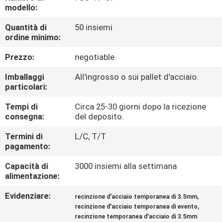
CONTROLLO
modello:
DI
Quantità di
50 insiemi
ordine minimo:
QUALITÀ
Prezzo:
negotiable
CONTATTICI
Imballaggi
All'ingrosso o sui pallet d'acciaio.
particolari:
NOTIZIE
Tempi di
Circa 25-30 giorni dopo la ricezione
consegna:
del deposito.
RICHIEDA
Termini di
L/C, T/T
pagamento:
UNA
Capacità di
3000 insiemi alla settimana
CITAZIONE
alimentazione:
Evidenziare:
,
recinzione d'acciaio temporanea di 3.5mm
MAPPA
,
recinzione d'acciaio temporanea di evento
DEL
recinzione temporanea d'acciaio di 3.5mm