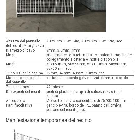
Altezza del pannello
2.1*2.4m, 1.8*2.4m, 2.1*2.9m, 1.8*2.2m, ecc
del recinto * larghezza
Diametro di cavo
3mm, 3.5mm, 4mm
Maglia
principalmente la rete metallica saldata, maglia del
collegamento a catena è inoltre disponibile
Maglia
60x150mm, 50x75mm, 50x100mm, 50x50mm,
60x60mm, ecc.
Tubo O.D della pagina
32mm, 42mm, 48mm, 60mm, ecc.
Materiale e superficie
acciaio al carbonio galvanizzato immerso caldo
del pannello
Zinchi di massa
42 micron
Base/piedi del recinto
piedi di plastica riempiti di calcestruzzo (o di
acqua)
Accessorio
Morsetto, spazio concentrare di 75/80/100mm
Parti facoltative
gancio extra, bordo del PE, panno dell'ombra,
portone del recinto, ecc.
Manifestazione temporanea del recinto: