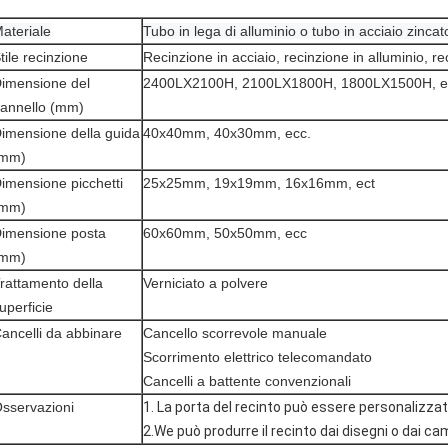
ateriale
Tubo in lega di alluminio o tubo in acciaio zincat
tile recinzione
Recinzione in acciaio, recinzione in alluminio, re
imensione del
2400LX2100H, 2100LX1800H, 1800LX1500H, e
annello (mm)
imensione della guida
40x40mm, 40x30mm, ecc.
(mm)
imensione picchetti
25x25mm, 19x19mm, 16x16mm, ect
(mm)
imensione posta
60x60mm, 50x50mm, ecc
(mm)
rattamento della
Verniciato a polvere
uperficie
ancelli da abbinare
Cancello scorrevole manuale
Scorrimento elettrico telecomandato
Cancelli a battente convenzionali
sservazioni
1. La porta del recinto può essere personalizzat
2.We può produrre il recinto dai disegni o dai ca