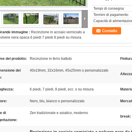
Tempi di consegna:
Termini di pagamento:
Capacità di alimentazio
Contatto
Grande immagine :
Recinzione in acciaio verniciato a
olvere nera opaca 6 piedi 7 piedi 8 piedi su misura
me del prodotto:
Recinzione in ferro battuto
Finitur
mensione del
40x19mm, 32x16mm, 45x25mm o personalizzato
Altezz
o:
nghezza:
6 piedi, 7 piedi, 8 piedi, ecc. o su misura
Materia
ore:
Nero, blu, bianco o personalizzato
Mercat
le di
Zen tradizionale e asiatico, moderno
break:
gettazione:
Recinzione in acciaio verniciato a polvere nera da 