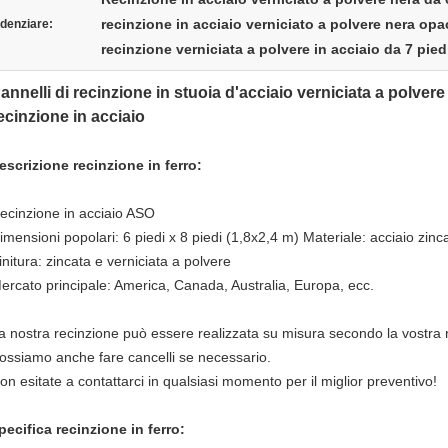
recinzione in acciaio verniciato a polvere nera opa
denziare:
recinzione verniciata a polvere in acciaio da 7 pied
annelli di recinzione in stuoia d'acciaio verniciata a polver
ecinzione in acciaio
escrizione recinzione in ferro:
ecinzione in acciaio ASO
imensioni popolari: 6 piedi x 8 piedi (1,8x2,4 m) Materiale: acciaio zi
initura: zincata e verniciata a polvere
ercato principale: America, Canada, Australia, Europa, ecc.
a nostra recinzione può essere realizzata su misura secondo la vostra r
ossiamo anche fare cancelli se necessario.
on esitate a contattarci in qualsiasi momento per il miglior preventivo!
pecifica recinzione in ferro: