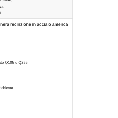
,
ca
,
i
e nera recinzione in acciaio america
ncato Q195 o Q235
ichiesta.