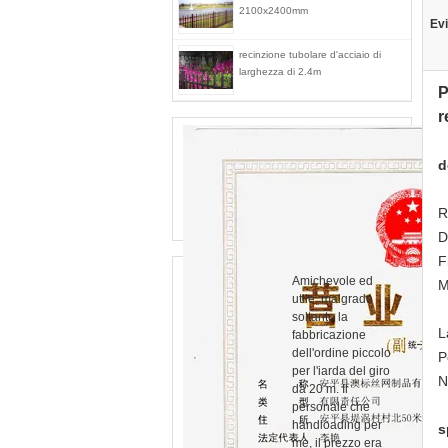
2100x2400mm
Evi
recinzione tubolare d'acciaio di
larghezza di 2.4m
P
r
d
R
D
F
Amichevole ed
M
utile, malgrado
soltanto la
L
fabbricazione
dell'ordine piccolo
P
per l'iarda del giro
N
da 20 m. Il
personale che
handloading per
s
me, il prezzo era