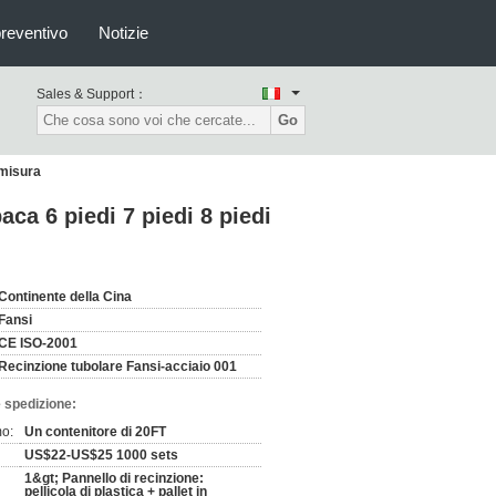
preventivo
Notizie
Sales & Support：
Go
 misura
aca 6 piedi 7 piedi 8 piedi
Continente della Cina
Fansi
CE ISO-2001
Recinzione tubolare Fansi-acciaio 001
 spedizione:
mo:
Un contenitore di 20FT
US$22-US$25 1000 sets
1&gt; Pannello di recinzione:
pellicola di plastica + pallet in