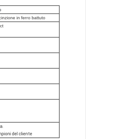
o
cinzione in ferro battuto
ct
a.
mpioni del cliente