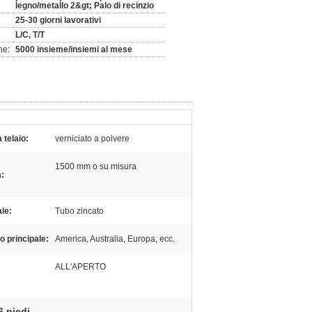
legno/metallo 2&gt; Palo di recinzio
25-30 giorni lavorativi
L/C, T/T
ne:
5000 insieme/insiemi al mese
a telaio:
verniciato a polvere
1500 mm o su misura
a:
le:
Tubo zincato
o principale:
America, Australia, Europa, ecc.
ALL'APERTO
6 piedi