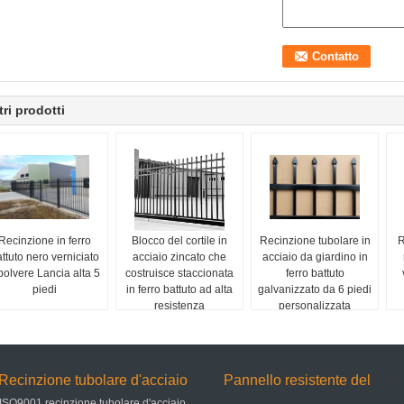
tri prodotti
Recinzione in ferro
Blocco del cortile in
Recinzione tubolare in
R
ttuto nero verniciato
acciaio zincato che
acciaio da giardino in
polvere Lancia alta 5
costruisce staccionata
ferro battuto
piedi
in ferro battuto ad alta
galvanizzato da 6 piedi
resistenza
personalizzata
Recinzione tubolare d'acciaio
Pannello resistente del
ISO9001 recinzione tubolare d'acciaio,