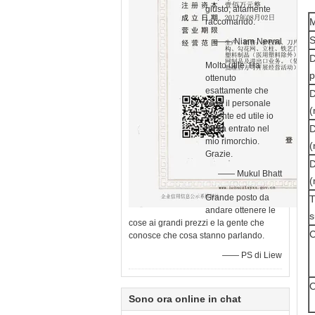
giusto, altamente
M
raccomando.
S
—— Niam Nerval
D
Molto utile. Ha
p
ottenuto
esattamente che
D
cosa il personale
carente ed utile io
D
gli ha entrato nel
mio rimorchio.
Grazie.
D
—— Mukul Bhatt
Grande posto da
T
andare ottenere le
s
cose ai grandi prezzi e la gente che
C
conosce che cosa stanno parlando.
—— PS di Liew
O
Sono ora online in chat