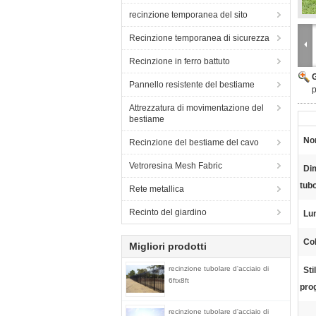
recinzione temporanea del sito
Recinzione temporanea di sicurezza
Recinzione in ferro battuto
Pannello resistente del bestiame
p
Attrezzatura di movimentazione del
bestiame
No
Recinzione del bestiame del cavo
Vetroresina Mesh Fabric
Di
tub
Rete metallica
Recinto del giardino
Lu
Col
Migliori prodotti
recinzione tubolare d'acciaio di
Sti
6ftx8ft
pro
recinzione tubolare d'acciaio di