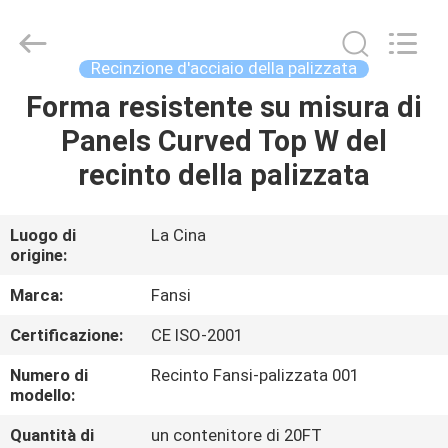
Aobiao
Wire
Mesh
Products
Co.,Ltd.
Recinzione d'acciaio della palizzata
All
Rights
Reserved.
Forma resistente su misura di
CASA
Developed
by
Panels Curved Top W del
ECER
PRODOTTI
recinto della palizzata
CIRCA
Luogo di
La Cina
origine:
NOI
Marca:
Fansi
GIRO
Certificazione:
CE ISO-2001
DELLA
Numero di
Recinto Fansi-palizzata 001
FABBRICA
modello:
Quantità di
un contenitore di 20FT