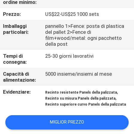
ordine minimo:
CONTROLLO
DI
Prezzo:
US$22-US$25 1000 sets
QUALITÀ
Imballaggi
pannello 1>Fence: posta di plastica
particolari:
del pallet 2>Fence di
film+wood/metal: ogni pacchetto
CONTATTICI
della post
Tempi di
25-30 giorni lavorativi
NOTIZIE
consegna:
Capacità di
5000 insieme/insiemi al mese
alimentazione:
RICHIEDA
UNA
Evidenziare:
,
Recinto resistente Panels della palizzata
,
Recinto su misura Panels della palizzata
CITAZIONE
Recinto superiore curvo Panels della palizzata
MAPPA
MIGLIOR PREZZO
DEL