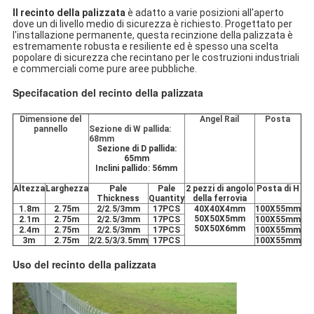
Il recinto della palizzata
è adatto a varie posizioni all'aperto
dove un di livello medio di sicurezza è richiesto. Progettato per
l'installazione permanente, questa recinzione della palizzata è
estremamente robusta e resiliente ed è spesso una scelta
popolare di sicurezza che recintano per le costruzioni industriali
e commerciali come pure aree pubbliche.
Specifacation del recinto della palizzata
Dimensione del
Angel Rail
Posta
pannello
Sezione di W pallida:
68mm
Sezione di D pallida:
65mm
Inclini pallido: 56mm
Altezza
Larghezza
Pale
Pale
2 pezzi di angolo
Posta di H
Thickness
Quantity
della ferrovia
1.8m
2.75m
2/2.5/3mm
17PCS
40X40X4mm
100X55mm
50X50X5mm
2.1m
2.75m
2/2.5/3mm
17PCS
100X55mm
50X50X6mm
2.4m
2.75m
2/2.5/3mm
17PCS
100X55mm
3m
2.75m
2/2.5/3/3.5mm
17PCS
100X55mm
Uso del recinto della palizzata