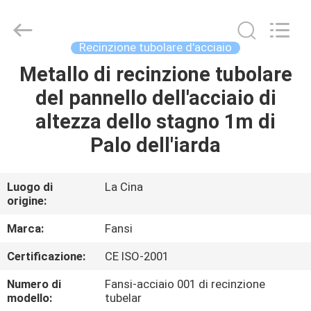
parco
del
metallo
di
210cm
Recinzione tubolare d'acciaio
fornitore.
Copyright
©
Metallo di recinzione tubolare
CASA
2021
-
del pannello dell'acciaio di
2025
steel-
securityfence.com.
PRODOTTI
altezza dello stagno 1m di
All
Rights
Reserved.
Palo dell'iarda
Developed
by
CIRCA
ECER
NOI
Luogo di
La Cina
origine:
GIRO
Marca:
Fansi
DELLA
Certificazione:
CE ISO-2001
FABBRICA
Numero di
Fansi-acciaio 001 di recinzione
modello:
tubelar