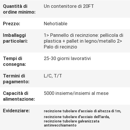
CONTROLLO
Quantità di
Un contenitore di 20FT
ordine minimo:
DI
QUALITÀ
Prezzo:
Nehotiable
Imballaggi
1> Pannello di recinzione: pellicola di
CONTATTICI
particolari:
plastica + pallet in legno/metallo 2>
Palo di recinzio
Tempi di
25-30 giorni lavorativi
RICHIEDA
consegna:
UNA
Termini di
L/C, T/T
CITAZIONE
pagamento:
Capacità di
5000 insieme/insiemi al mese
NOTIZIE
alimentazione:
Evidenziare:
,
recinzione tubolare d'acciaio di altezza di 1m
,
recinzione tubolare d'acciaio dell'iarda
recinzione tubolare galvanizzata
antinvecchiamento