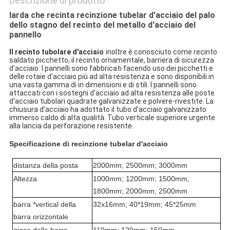
Descrizione di prodotto
Iarda che recinta recinzione tubelar d'acciaio del palo
dello stagno del recinto del metallo d'acciaio del
pannello
Il recinto tubolare d'acciaio
inoltre è conosciuto come recinto 
saldato picchetto, il recinto ornamentale, barriera di sicurezza 
d'acciaio. I pannelli sono fabbricati facendo uso dei picchetti e 
delle rotaie d'acciaio più ad alta resistenza e sono disponibili in 
una vasta gamma di in dimensioni e di stili. I pannelli sono 
attaccati con i sostegni d'acciaio ad alta resistenza alle poste 
d'acciaio tubolari quadrate galvanizzate e polvere-rivestite. La 
chiusura d'acciaio ha adottato il tubo d'acciaio galvanizzato 
immerso caldo di alta qualità. Tubo verticale superiore urgente 
alla lancia da perforazione resistente.
Specificazione di recinzione tubelar d'acciaio
distanza della posta
2000mm; 2500mm; 3000mm
Altezza
1000mm; 1200mm; 1500mm;
1800mm; 2000mm; 2500mm
barra *vertical della
32x16mm; 40*19mm; 45*25mm
barra orizzontale